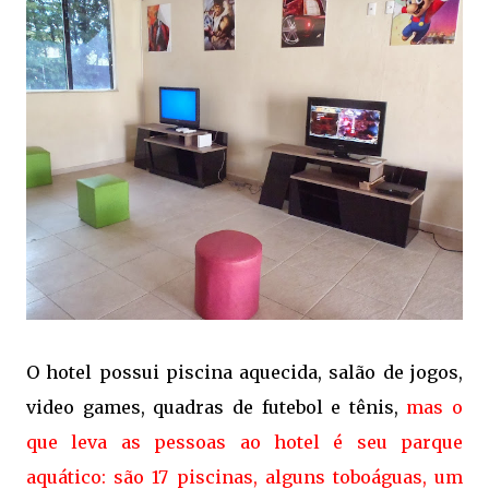
O hotel possui piscina aquecida, salão de jogos,
video games, quadras de futebol e tênis,
mas o
que leva as pessoas ao hotel é seu parque
aquático: são 17 piscinas, alguns toboáguas, um