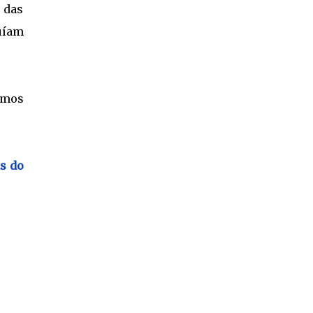
 das
buíam
smos
s do