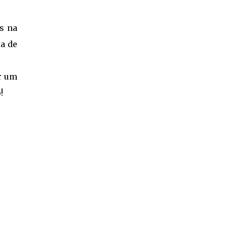
os na
a de
er um
!