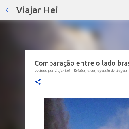
Viajar Hei
Comparação entre o lado bras
postado por
Viajar hei - Relatos, dicas, agência de viagens