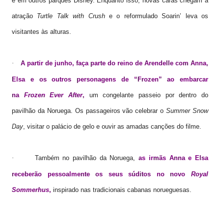
e em outros parques Disney. Enquanto isso, novas caras chegam à
atração
Turtle Talk with Crush
e o reformulado Soarin’ leva os
visitantes às alturas.
A partir de junho, faça parte do reino de Arendelle com Anna,
·
Elsa e os outros personagens de “Frozen” ao embarcar
na
Frozen Ever After
,
um congelante passeio por dentro do
pavilhão da Noruega. Os passageiros vão celebrar o
Summer Snow
Day
, visitar o palácio de gelo e ouvir as amadas canções do filme.
Também no pavilhão da Noruega,
as irmãs Anna e Elsa
·
receberão pessoalmente os seus súditos no novo
Royal
Sommerhus
,
inspirado nas tradicionais cabanas norueguesas.