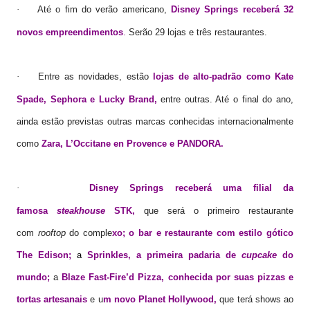
Até o fim do verão americano,
Disney Springs receberá 32
·
novos empreendimentos
.
Serão 29 lojas e três restaurantes.
Entre as novidades, estão
lojas de alto-padrão como Kate
·
Spade, Sephora e Lucky Brand,
entre outras. Até o final do ano,
ainda estão previstas outras marcas conhecidas internacionalmente
como
Zara, L’Occitane en Provence e PANDORA.
Disney Springs receberá uma filial da
·
famosa
steakhouse
STK,
que será o primeiro restaurante
com
rooftop
do comple
xo;
o bar e restaurante com estilo gótico
The Edison
;
a
Sprinkles, a primeira padaria de
cupcake
do
mundo;
a
Blaze Fast-Fire’d Pizza, conhecida por suas pizzas e
tortas artesanais
e u
m novo Planet Hollywood,
que terá shows ao