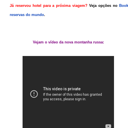
Já reservou hotel para a próxima viagem?
Veja opções no
Book
reservas do mundo
.
Vejam o vídeo da nova montanha russa: