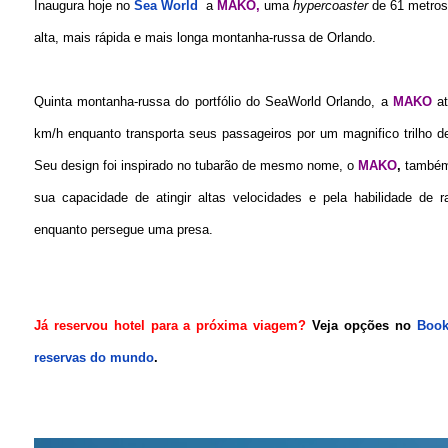
Inaugura hoje no
Sea World
a
MAKO,
uma
hypercoaster
de 61 metros 
alta, mais rápida e mais longa montanha-russa de Orlando.
Quinta montanha-russa do portfólio do SeaWorld Orlando, a
MAKO
at
km/h enquanto transporta seus passageiros por um magnifico trilho d
Seu design foi inspirado no tubarão de mesmo nome, o
MAKO
,
també
sua capacidade de atingir altas velocidades e pela habilidade de
enquanto persegue uma presa.
Já reservou hotel para a próxima viagem?
Veja opções no
Book
reservas do mundo
.