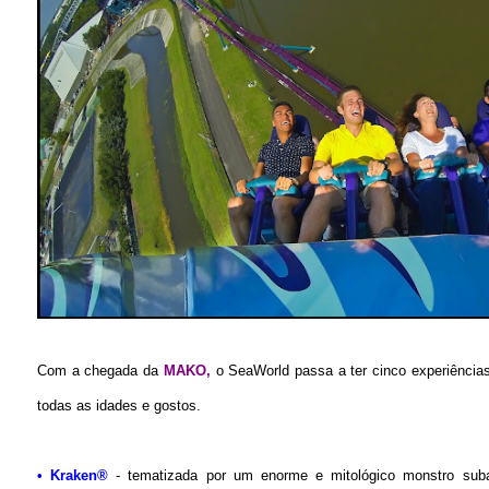
Com a chegada da
MAKO,
o SeaWorld passa a ter cinco experiência
todas as idades e gostos.
• Kraken®
- tematizada por um enorme e mitológico monstro sub