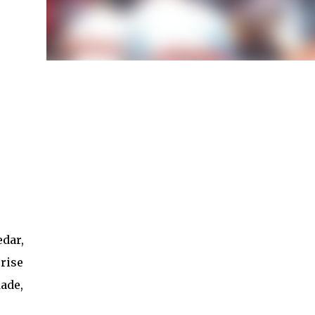
dar,
crise
ade,