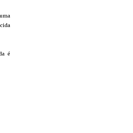
 uma
ecida
da é