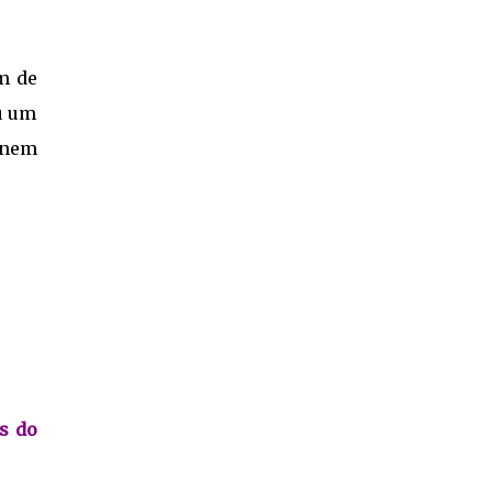
m de
u um
e nem
as do