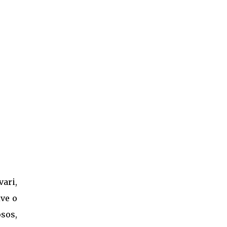
vari,
ive o
osos,