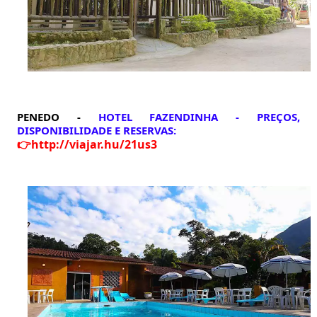
PENEDO -
HOTEL FAZENDINHA -
PREÇ
OS,
DISPONIBILIDADE E RESERVAS:
👉
http://viajar.hu/21us3