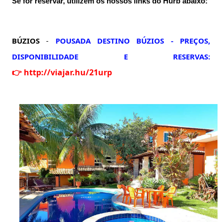
Se for reservar, utilizem os nossos links do Hurb abaixo:
BÚZIOS
-
POUSADA DESTINO BÚZIOS - PREÇOS,
DISPONIBILIDADE E RESERVAS:
👉
http://viajar.hu/21urp