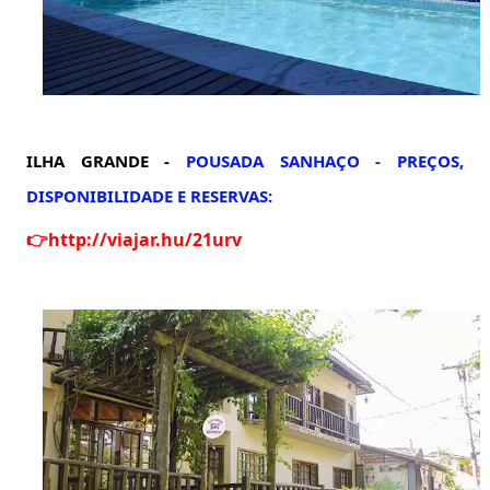
ILHA GRANDE -
POUSADA SANHAÇO -
P
REÇOS,
DISPONIBILIDADE E RESERVAS:
👉
http://viajar.hu/21urv