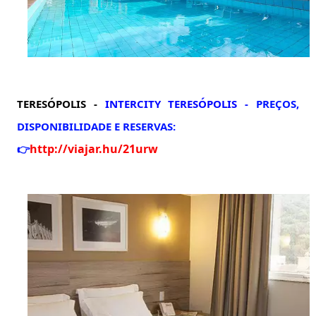
TERESÓPOLIS -
INTERCITY TERESÓPOLIS -
PREÇOS,
DISPONIBILIDADE E RESERVAS:
http://viajar.hu/21urw
👉