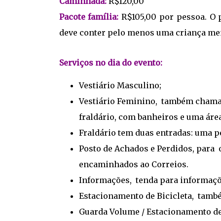
Caminhada:
R$120,00
Pacote família:
R$105,00 por pessoa. O p
deve conter pelo menos uma criança meno
Serviços no dia do evento:
Vestiário Masculino;
Vestiário Feminino,
também chamado
fraldário, com banheiros e uma ár
Fraldário
tem duas entradas: uma pe
Posto de Achados e Perdidos, para
o
encaminhados ao Correios.
Informações,
tenda para informaçõ
Estacionamento de Bicicleta,
també
Guarda Volume / Estacionamento de