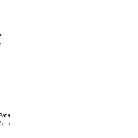
4.
e
Para
do o