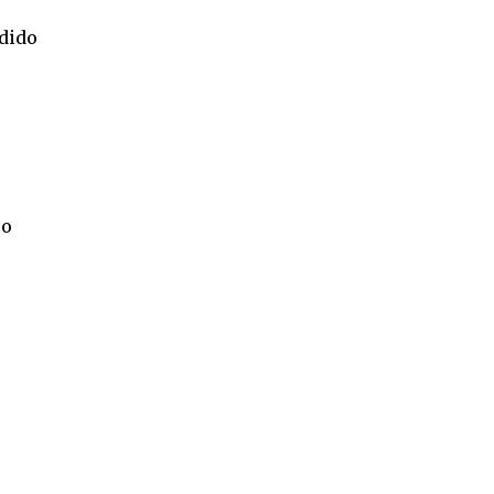
dido
 o