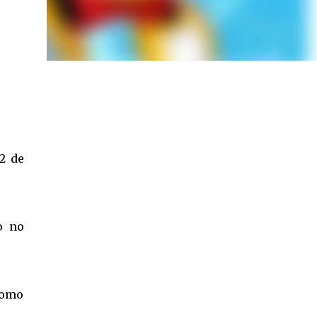
12 de
o no
como