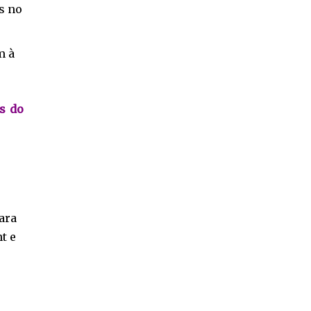
s no
m à
as do
ara
t e