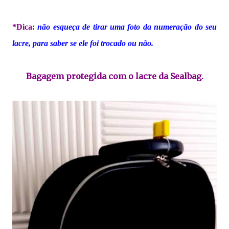
*Dica:
não esqueça de tirar uma foto da numeração do seu
lacre, para saber se ele foi trocado ou não.
Bagagem protegida com o lacre da Sealbag.