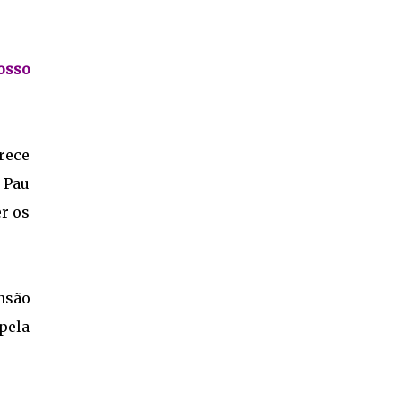
osso
erece
 Pau
er os
nsão
pela