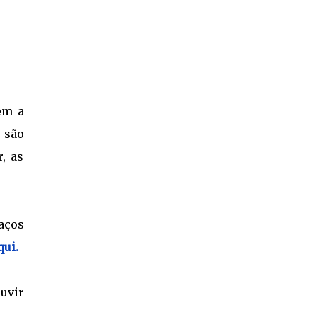
em a
 são
, as
aços
qui.
ouvir