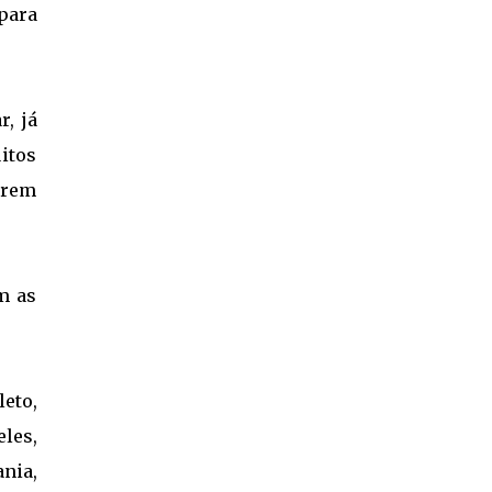
 para
r, já
itos
erem
m as
leto,
eles,
nia,