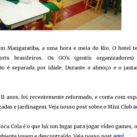
 em Mangaratiba, a uma hora e meia do Rio. O hotel t
rts brasileiros. Os GO's (gentis organizadores)
o é separada por idade. Durante o almoço e o jantar
a 11 anos, foi recentemente reformado, e conta com esp
icadas e jardinagem. Veja nosso post sobre o Mini Club
a
oca Cola é o que há: um lugar para jogar vídeo games, 
biente jovem e descontraído. Veja nosso post
aqui.