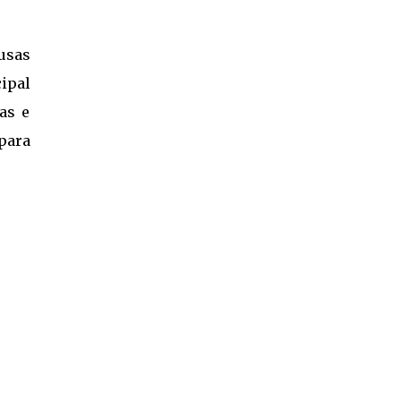
lusas
cipal
as e
para