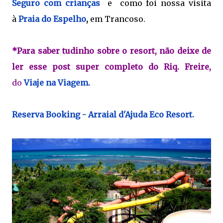
Seguro com crianças
e como foi nossa visita
à
Praia do Espelho
,
em Trancoso.
*Para saber tudinho sobre o resort, não deixe de
ler esse post super completo do Riq. Freire,
do
Viaje na Viagem.
Reserva Booking - Arraial d'Ajuda Eco Resort.