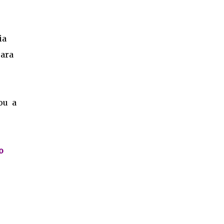
ia
para
ou a
o