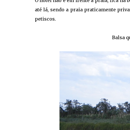
O hotel não é em frente a praia, fica na
até lá, sendo a praia praticamente priva
petiscos.
Balsa q