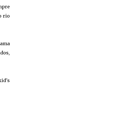
mpre
o rio
cama
dos,
id's