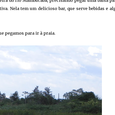
 beira do rio Mambucaba, precisando pegar uma balsa pa
tiva. Nela tem um delicioso bar, que serve bebidas e a
ue pegamos para ir à praia.