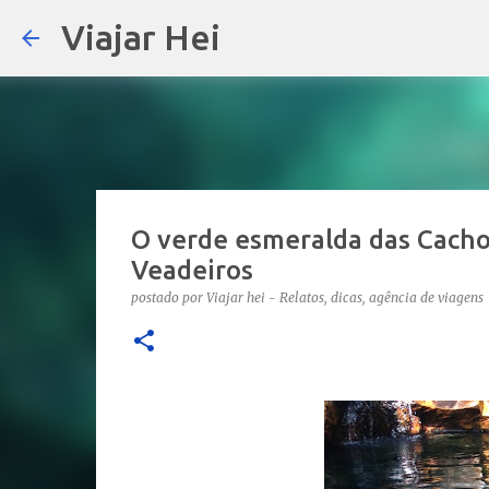
Viajar Hei
O verde esmeralda das Cacho
Veadeiros
postado por
Viajar hei - Relatos, dicas, agência de viagens