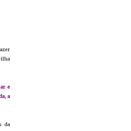
azer
rilha
ar e
a, a
s da