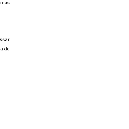
umas
assar
da de