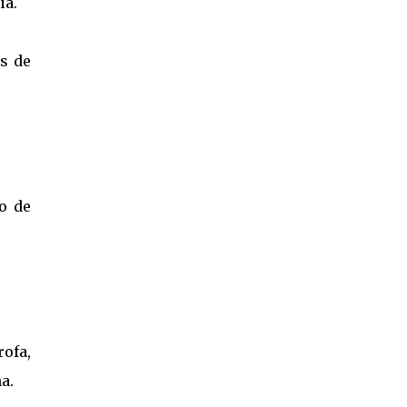
ia.
os de
o de
rofa,
a.