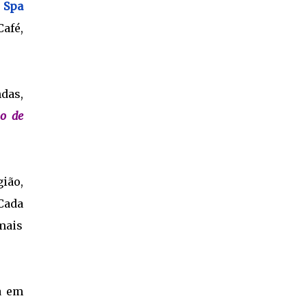
 Spa
afé,
das,
mo de
ião,
 Cada
mais
a em