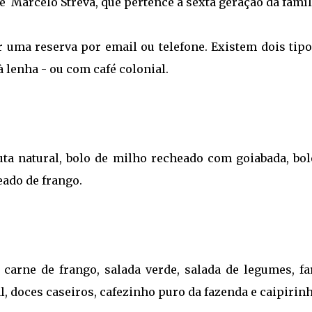
 Marcelo Streva, que pertence a sexta geração da famíl
er uma reserva por email ou telefone. Existem dois tip
 à lenha - ou com café colonial.
uta natural, bolo de milho recheado com goiabada, bol
eado de frango.
, carne de frango, salada verde, salada de legumes, fa
l, doces caseiros, cafezinho puro da fazenda e caipirinh