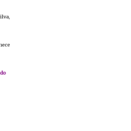
lva,
nece
 do