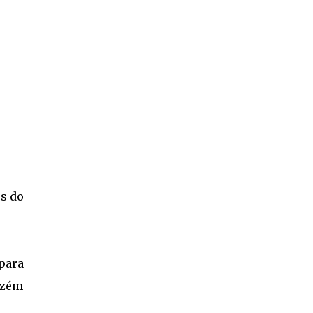
os do
para
azém