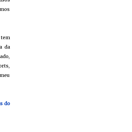
ramos
 tem
a da
ado,
orts,
 meu
s do