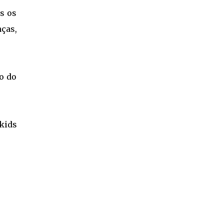
os os
ças,
o do
 kids