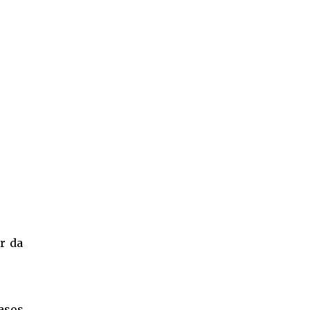
r da
asos