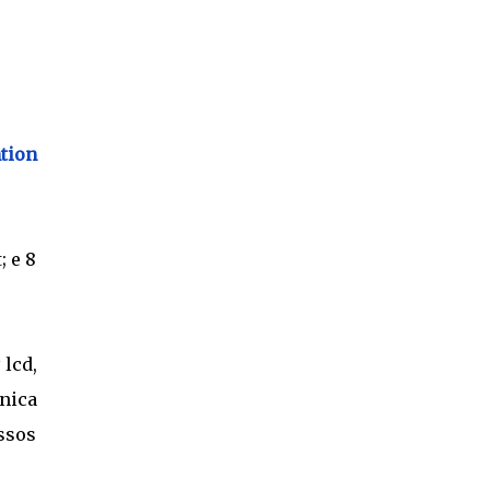
tion
; e 8
 lcd,
única
ssos