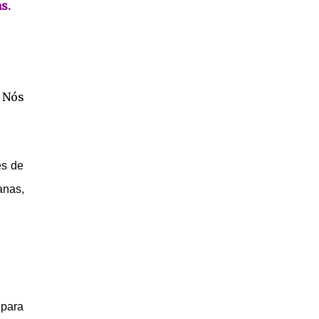
s.
 Nós
es de
anas,
 para