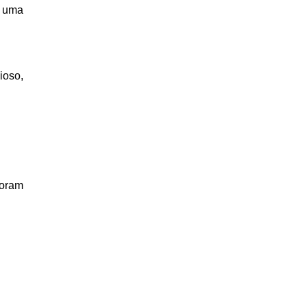
a uma
ioso,
foram