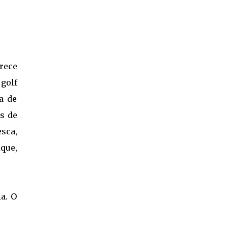
rece
golf
a de
s de
esca,
que,
a. O