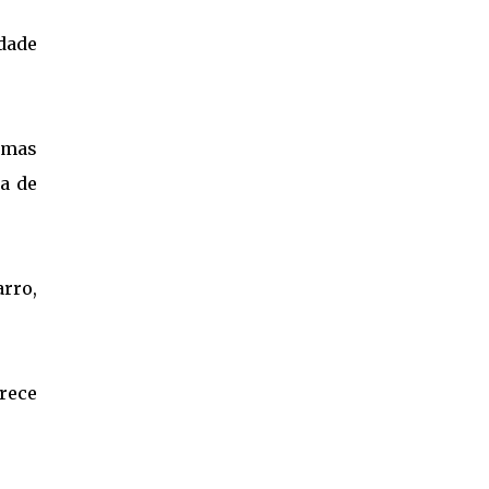
dade
 mas
a de
arro,
rece