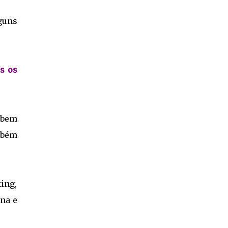
guns
s os
abem
mbém
king,
na e