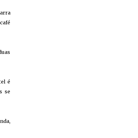
arra
 café
duas
el é
s se
nda,